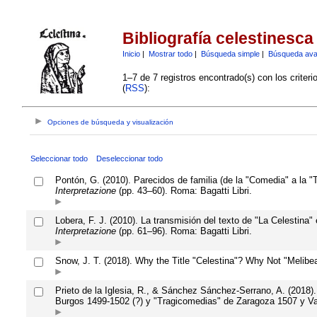
Bibliografía celestinesca
Inicio
|
Mostrar todo
|
Búsqueda simple
|
Búsqueda av
1–7 de 7 registros encontrado(s) con los criter
(
RSS
):
Opciones de búsqueda y visualización
Seleccionar todo
Deseleccionar todo
Pontón, G. (2010). Parecidos de familia (de la "Comedia" a la "
Interpretazione
(pp. 43–60). Roma: Bagatti Libri.
Lobera, F. J. (2010). La transmisión del texto de "La Celestina
Interpretazione
(pp. 61–96). Roma: Bagatti Libri.
Snow, J. T. (2018). Why the Title "Celestina"? Why Not "Melib
Prieto de la Iglesia, R., & Sánchez Sánchez-Serrano, A. (2018)
Burgos 1499-1502 (?) y "Tragicomedias" de Zaragoza 1507 y Valen