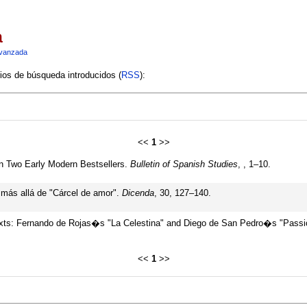
a
vanzada
rios de búsqueda introducidos (
RSS
):
<<
1
>>
 on Two Early Modern Bestsellers.
Bulletin of Spanish Studies
, , 1–10.
 más allá de "Cárcel de amor".
Dicenda
, 30, 127–140.
texts: Fernando de Rojas�s "La Celestina" and Diego de San Pedro�s "Passi
<<
1
>>