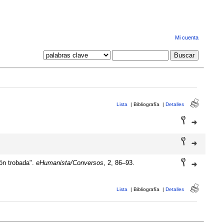
Mi cuenta
Lista
|
Bibliografía
|
Detalles
ón trobada".
eHumanista/Conversos
, 2, 86–93.
Lista
|
Bibliografía
|
Detalles