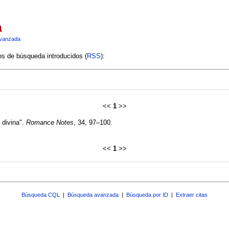
a
vanzada
ios de búsqueda introducidos (
RSS
):
<<
1
>>
 divina".
Romance Notes
, 34, 97–100.
<<
1
>>
Búsqueda CQL
|
Búsqueda avanzada
|
Búsqueda por ID
|
Extraer citas