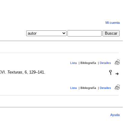
Mi cuenta
Lista
|
Bibliografía
|
Detalles
 XVI.
Texturas
, 6, 129–141.
Lista
|
Bibliografía
|
Detalles
Ayuda