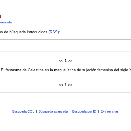
a
vanzada
ios de búsqueda introducidos (
RSS
):
<<
1
>>
": El fantasma de Celestina en la manualística de sujeción femenina del siglo
<<
1
>>
Búsqueda CQL
|
Búsqueda avanzada
|
Búsqueda por ID
|
Extraer citas