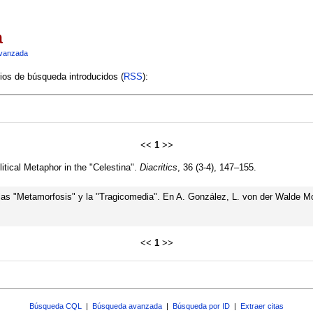
a
vanzada
rios de búsqueda introducidos (
RSS
):
<<
1
>>
litical Metaphor in the "Celestina".
Diacritics
, 36 (3-4), 147–155.
: las "Metamorfosis" y la "Tragicomedia". En A. González, L. von der Walde
<<
1
>>
Búsqueda CQL
|
Búsqueda avanzada
|
Búsqueda por ID
|
Extraer citas