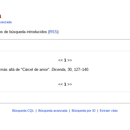
a
vanzada
ios de búsqueda introducidos (
RSS
):
<<
1
>>
 más allá de "Cárcel de amor".
Dicenda
, 30, 127–140.
<<
1
>>
Búsqueda CQL
|
Búsqueda avanzada
|
Búsqueda por ID
|
Extraer citas