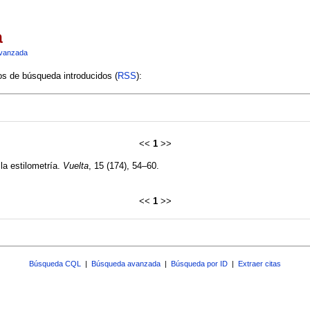
a
vanzada
ios de búsqueda introducidos (
RSS
):
<<
1
>>
la estilometría.
Vuelta
, 15 (174), 54–60.
<<
1
>>
Búsqueda CQL
|
Búsqueda avanzada
|
Búsqueda por ID
|
Extraer citas