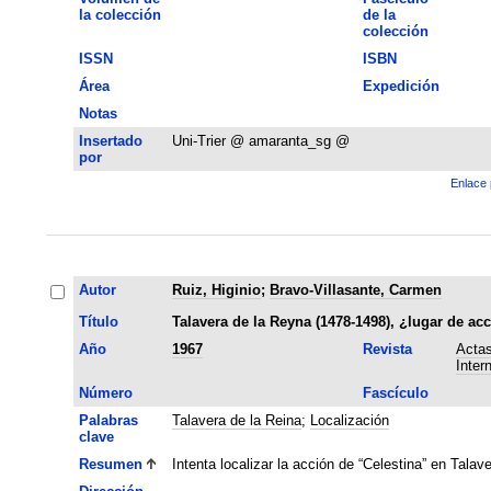
la colección
de la
colección
ISSN
ISBN
Área
Expedición
Notas
Insertado
Uni-Trier @ amaranta_sg @
por
Enlace 
Autor
Ruiz, Higinio
;
Bravo-Villasante, Carmen
Título
Talavera de la Reyna (1478-1498), ¿lugar de ac
Año
1967
Revista
Actas
Inter
Número
Fascículo
Palabras
Talavera de la Reina
;
Localización
clave
Resumen
Intenta localizar la acción de “Celestina” en Talav