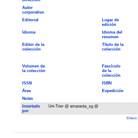
Autor
corporativo
Editorial
Lugar de
edición
Idioma
Idioma del
resumen
Editor de la
Título de la
colección
colección
Volumen de
Fascículo
la colección
de la
colección
ISSN
ISBN
Área
Expedición
Notas
Insertado
Uni-Trier @ amaranta_sg @
por
Enlace 