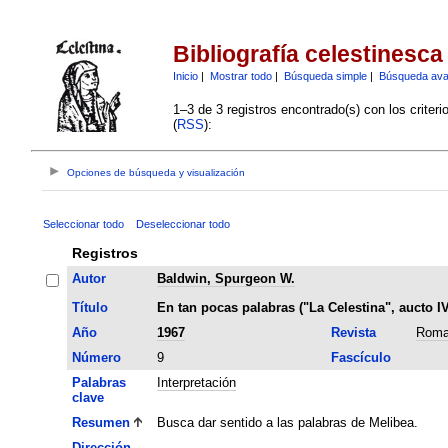
Bibliografía celestinesca
Inicio
|
Mostrar todo
|
Búsqueda simple
|
Búsqueda av
1–3 de 3 registros encontrado(s) con los criter
(
RSS
):
Opciones de búsqueda y visualización
Seleccionar todo
Deseleccionar todo
Registros
Autor
Baldwin, Spurgeon W.
Título
En tan pocas palabras ("La Celestina", aucto IV
Año
1967
Revista
Roma
Número
9
Fascículo
Palabras
Interpretación
clave
Resumen
Busca dar sentido a las palabras de Melibea.
Dirección