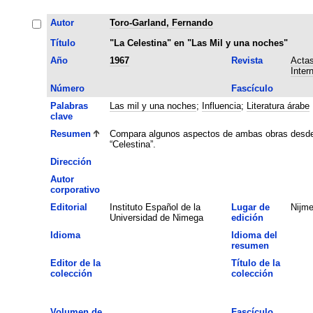
Autor
Toro-Garland, Fernando
Título
"La Celestina" en "Las Mil y una noches"
Año
1967
Revista
Actas
Inter
Número
Fascículo
Palabras
Las mil y una noches
;
Influencia
;
Literatura árabe
clave
Resumen
Compara algunos aspectos de ambas obras desde el 
“Celestina”.
Dirección
Autor
corporativo
Editorial
Instituto Español de la
Lugar de
Nijm
Universidad de Nimega
edición
Idioma
Idioma del
resumen
Editor de la
Título de la
colección
colección
Volumen de
Fascículo