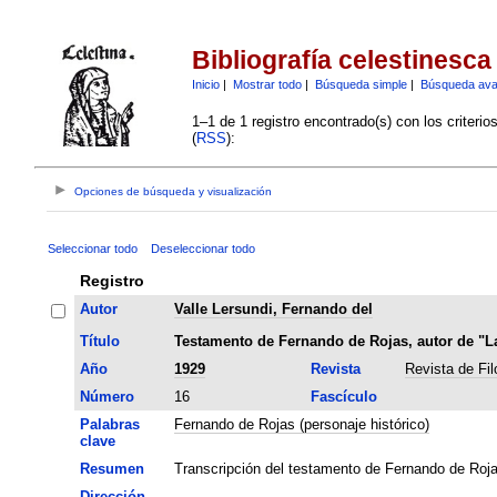
Bibliografía celestinesca
Inicio
|
Mostrar todo
|
Búsqueda simple
|
Búsqueda av
1–1 de 1 registro encontrado(s) con los criteri
(
RSS
):
Opciones de búsqueda y visualización
Seleccionar todo
Deseleccionar todo
Registro
Autor
Valle Lersundi, Fernando del
Título
Testamento de Fernando de Rojas, autor de "La
Año
1929
Revista
Revista de Fi
Número
16
Fascículo
Palabras
Fernando de Rojas (personaje histórico)
clave
Resumen
Transcripción del testamento de Fernando de Roja
Dirección