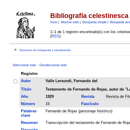
Bibliografía celestinesca
Inicio
|
Mostrar todo
|
Búsqueda simple
|
Búsqueda av
1–1 de 1 registro encontrado(s) con los criteri
(
RSS
):
Opciones de búsqueda y visualización
Seleccionar todo
Deseleccionar todo
Registro
Autor
Valle Lersundi, Fernando del
Título
Testamento de Fernando de Rojas, autor de "La
Año
1929
Revista
Revista de Fi
Número
16
Fascículo
Palabras
Fernando de Rojas (personaje histórico)
clave
Resumen
Transcripción del testamento de Fernando de Roja
Dirección