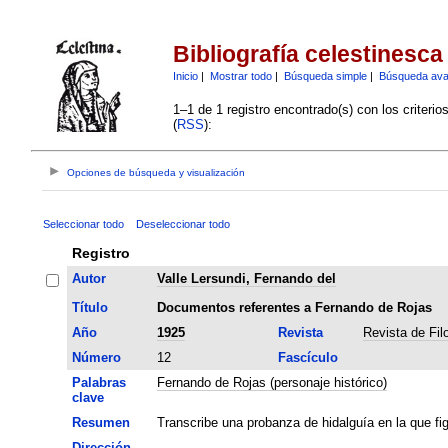
Bibliografía celestinesca
Inicio
|
Mostrar todo
|
Búsqueda simple
|
Búsqueda av
1–1 de 1 registro encontrado(s) con los criteri
(
RSS
):
Opciones de búsqueda y visualización
Seleccionar todo
Deseleccionar todo
Registro
Autor
Valle Lersundi, Fernando del
Título
Documentos referentes a Fernando de Rojas
Año
1925
Revista
Revista de Fil
Número
12
Fascículo
Palabras
Fernando de Rojas (personaje histórico)
clave
Resumen
Transcribe una probanza de hidalguía en la que f
Dirección