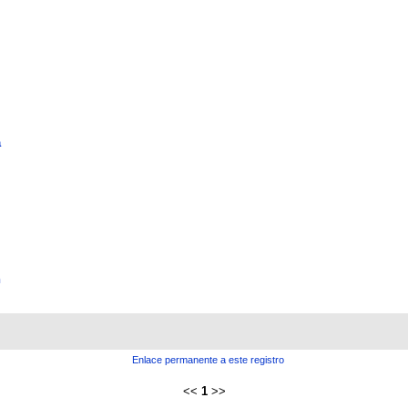
a
n
Enlace permanente a este registro
<<
1
>>