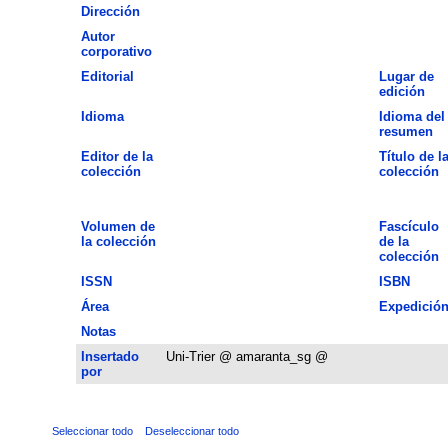
Dirección
Autor
corporativo
Editorial
Lugar de
edición
Idioma
Idioma del
resumen
Editor de la
Título de l
colección
colección
Volumen de
Fascículo
la colección
de la
colección
ISSN
ISBN
Área
Expedició
Notas
Insertado
Uni-Trier @ amaranta_sg @
por
Seleccionar todo
Deseleccionar todo