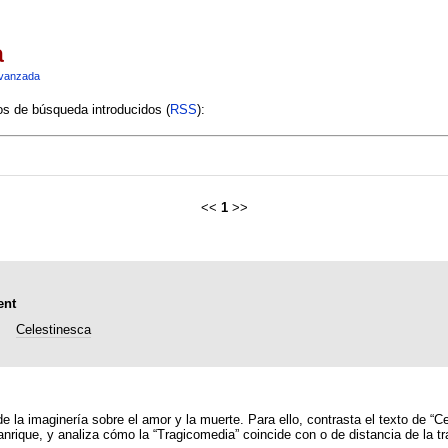
a
vanzada
ios de búsqueda introducidos (
RSS
):
<<
1
>>
ent
Celestinesca
 de la imaginería sobre el amor y la muerte. Para ello, contrasta el texto de “C
nrique, y analiza cómo la “Tragicomedia” coincide con o de distancia de la tr