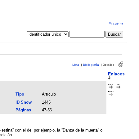
Mi cuenta
Lista
|
Bibliografía
|
Detalles
Enlaces
Tipo
Artículo
ID Snow
1445
Páginas
47-56
elestina” con el de, por ejemplo, la “Danza de la muerta” o
adición.