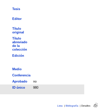
Tesis
Editor
Título
original
Título
abreviado
de la
colección
Edición
Medio
Conferencia
Aprobado
no
ID único
980
Lista
|
Bibliografía
|
Detalles