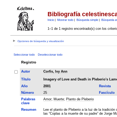
Bibliografía celestinesc
Inicio
|
Mostrar todo
|
Búsqueda simple
|
Búsqueda a
1–1 de 1 registro encontrado(s) con los criter
Opciones de búsqueda y visualización
Seleccionar todo
Deseleccionar todo
Registro
Autor
Corfis, Ivy Ann
Título
Imagery of Love and Death in Pleberio's Lam
Año
2001
Revista
Número
25
Fascículo
Palabras
Amor
;
Muerte
;
Planto de Pleberio
clave
Resumen
Lee el planto de Pleberio a la luz de la tradición
las “Coplas a la muerte de su padre” de Jorge Ma