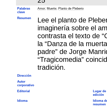
25
Palabras
Amor
;
Muerte
;
Planto de Pleberio
clave
Resumen
Lee el planto de Pleberi
imaginería sobre el amo
contrasta el texto de “
la “Danza de la muerta
padre” de Jorge Manri
“Tragicomedia” coincid
tradición.
Dirección
Autor
corporativo
Editorial
Lugar de
edición
Idioma
Idioma de
resumen