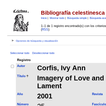
Bibliografía celestinesca
Inicio
|
Mostrar todo
|
Búsqueda simple
|
Búsqueda av
1–1 de 1 registro encontrado(s) con los criteri
(
RSS
):
Opciones de búsqueda y visualización
Seleccionar todo
Deseleccionar todo
Registro
Autor
Corfis, Ivy Ann
Título
Imagery of Love and 
Lament
Año
2001
Revista
Número
Fascícul