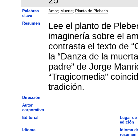
25
Palabras
Amor
;
Muerte
;
Planto de Pleberio
clave
Resumen
Lee el planto de Pleberi
imaginería sobre el amo
contrasta el texto de “
la “Danza de la muerta
padre” de Jorge Manri
“Tragicomedia” coincid
tradición.
Dirección
Autor
corporativo
Editorial
Lugar de
edición
Idioma
Idioma de
resumen