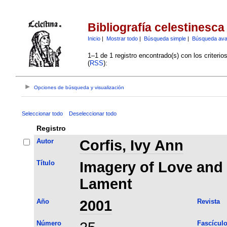
Bibliografía celestinesca
Inicio
|
Mostrar todo
|
Búsqueda simple
|
Búsqueda av
1–1 de 1 registro encontrado(s) con los criteri
(
RSS
):
Opciones de búsqueda y visualización
Seleccionar todo
Deseleccionar todo
Registro
Autor
Corfis, Ivy Ann
Título
Imagery of Love and 
Lament
Año
2001
Revista
Número
Fascícul