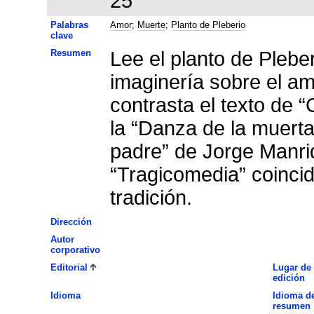
25
Palabras
Amor
;
Muerte
;
Planto de Pleberio
clave
Resumen
Lee el planto de Pleberi
imaginería sobre el amo
contrasta el texto de “
la “Danza de la muerta
padre” de Jorge Manri
“Tragicomedia” coincid
tradición.
Dirección
Autor
corporativo
Editorial
Lugar de
edición
Idioma
Idioma de
resumen