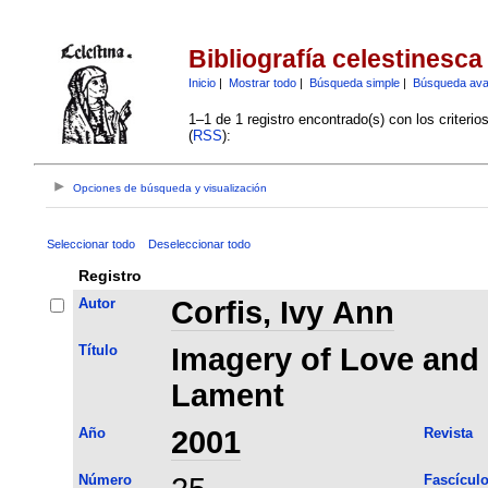
Bibliografía celestinesca
Inicio
|
Mostrar todo
|
Búsqueda simple
|
Búsqueda av
1–1 de 1 registro encontrado(s) con los criteri
(
RSS
):
Opciones de búsqueda y visualización
Seleccionar todo
Deseleccionar todo
Registro
Autor
Corfis, Ivy Ann
Título
Imagery of Love and 
Lament
Año
2001
Revista
Número
Fascícul