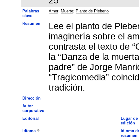
25
Palabras
Amor
;
Muerte
;
Planto de Pleberio
clave
Resumen
Lee el planto de Pleberi
imaginería sobre el amo
contrasta el texto de “
la “Danza de la muerta
padre” de Jorge Manri
“Tragicomedia” coincid
tradición.
Dirección
Autor
corporativo
Editorial
Lugar de
edición
Idioma
Idioma de
resumen