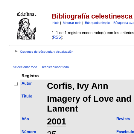
Bibliografía celestinesca
Inicio
|
Mostrar todo
|
Búsqueda simple
|
Búsqueda av
1–1 de 1 registro encontrado(s) con los criteri
(
RSS
):
Opciones de búsqueda y visualización
Seleccionar todo
Deseleccionar todo
Registro
Autor
Corfis, Ivy Ann
Título
Imagery of Love and 
Lament
Año
2001
Revista
Número
Fascícul