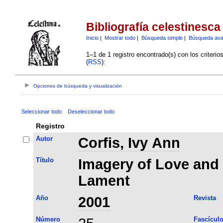
Bibliografía celestinesca
Inicio
|
Mostrar todo
|
Búsqueda simple
|
Búsqueda av
1–1 de 1 registro encontrado(s) con los criteri
(
RSS
):
Opciones de búsqueda y visualización
Seleccionar todo
Deseleccionar todo
Registro
Autor
Corfis, Ivy Ann
Título
Imagery of Love and 
Lament
Año
2001
Revista
Número
Fascícul