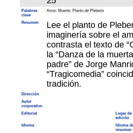
25
Palabras
Amor
;
Muerte
;
Planto de Pleberio
clave
Resumen
Lee el planto de Pleberi
imaginería sobre el amo
contrasta el texto de “
la “Danza de la muerta
padre” de Jorge Manri
“Tragicomedia” coincid
tradición.
Dirección
Autor
corporativo
Editorial
Lugar de
edición
Idioma
Idioma de
resumen