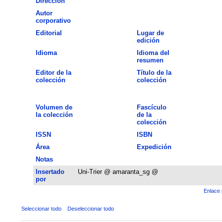
Dirección
Autor
corporativo
Editorial
Lugar de
edición
Idioma
Idioma del
resumen
Editor de la
Título de la
colección
colección
Volumen de
Fascículo
la colección
de la
colección
ISSN
ISBN
Área
Expedición
Notas
Insertado
Uni-Trier @ amaranta_sg @
por
Enlace 
Seleccionar todo
Deseleccionar todo