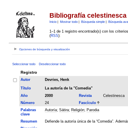
Bibliografía celestinesca
Inicio
|
Mostrar todo
|
Búsqueda simple
|
Búsqueda av
1–1 de 1 registro encontrado(s) con los criteri
(
RSS
):
Opciones de búsqueda y visualización
Seleccionar todo
Deseleccionar todo
Registro
Autor
Devries, Henk
Título
La autoría de la "Comedia"
Año
2000
Revista
Celestinesca
Número
24
Fascículo
Palabras
Autoría
;
Sátira
;
Religión
;
Parodia
clave
Resumen
Defiende la autoría única de la “Comedia”. Además,