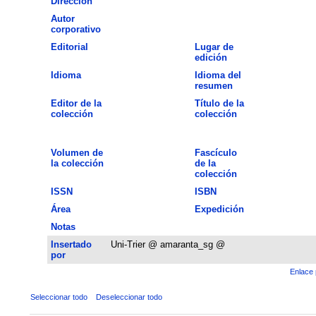
Dirección
Autor
corporativo
Editorial
Lugar de
edición
Idioma
Idioma del
resumen
Editor de la
Título de la
colección
colección
Volumen de
Fascículo
la colección
de la
colección
ISSN
ISBN
Área
Expedición
Notas
Insertado
Uni-Trier @ amaranta_sg @
por
Enlace 
Seleccionar todo
Deseleccionar todo