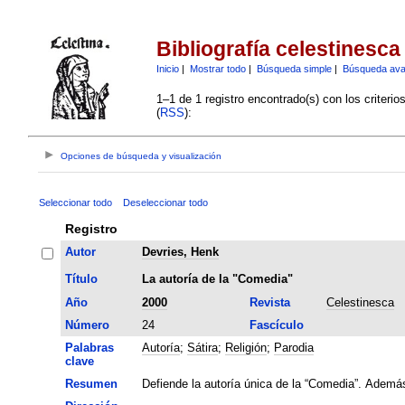
Bibliografía celestinesca
Inicio
|
Mostrar todo
|
Búsqueda simple
|
Búsqueda av
1–1 de 1 registro encontrado(s) con los criteri
(
RSS
):
Opciones de búsqueda y visualización
Seleccionar todo
Deseleccionar todo
Registro
Autor
Devries, Henk
Título
La autoría de la "Comedia"
Año
2000
Revista
Celestinesca
Número
24
Fascículo
Palabras
Autoría
;
Sátira
;
Religión
;
Parodia
clave
Resumen
Defiende la autoría única de la “Comedia”. Además,