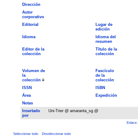
Dirección
Autor
corporativo
Editorial
Lugar de
edición
Idioma
Idioma del
resumen
Editor de la
Título de la
colección
colección
Volumen de
Fascículo
la
de la
colección
colección
ISSN
ISBN
Área
Expedición
Notas
Insertado
Uni-Trier @ amaranta_sg @
por
Enlace 
Seleccionar todo
Deseleccionar todo