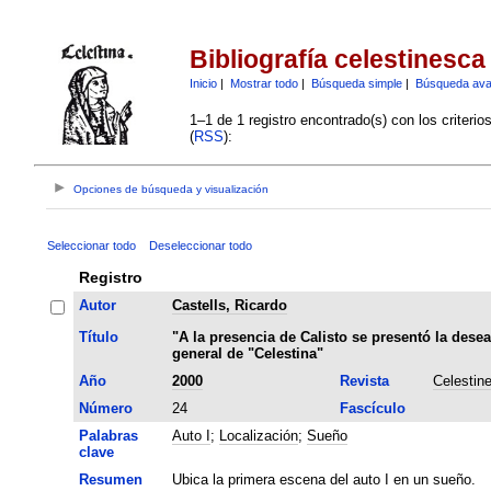
Bibliografía celestinesca
Inicio
|
Mostrar todo
|
Búsqueda simple
|
Búsqueda av
1–1 de 1 registro encontrado(s) con los criteri
(
RSS
):
Opciones de búsqueda y visualización
Seleccionar todo
Deseleccionar todo
Registro
Autor
Castells, Ricardo
Título
"A la presencia de Calisto se presentó la des
general de "Celestina"
Año
2000
Revista
Celestin
Número
24
Fascículo
Palabras
Auto I
;
Localización
;
Sueño
clave
Resumen
Ubica la primera escena del auto I en un sueño.