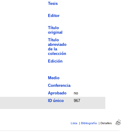
Tesis
Editor
Título
original
Título
abreviado
de la
colección
Edición
Medio
Conferencia
Aprobado
no
ID único
967
Lista
|
Bibliografía
|
Detalles