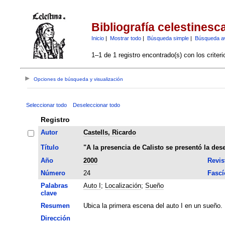
Bibliografía celestinesc
Inicio
|
Mostrar todo
|
Búsqueda simple
|
Búsqueda a
1–1 de 1 registro encontrado(s) con los criter
Opciones de búsqueda y visualización
Seleccionar todo
Deseleccionar todo
Registro
Autor
Castells, Ricardo
Título
"A la presencia de Calisto se presentó la de
Año
2000
Revis
Número
24
Fascí
Palabras
Auto I
;
Localización
;
Sueño
clave
Resumen
Ubica la primera escena del auto I en un sueño.
Dirección