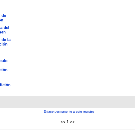
 de
ón
a del
men
 de la
ción
culo
ción
ición
Enlace permanente a este registro
<<
1
>>