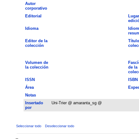
Autor
corporativo
Editorial
Lugar
edici
Idioma
Idiom
resu
Editor de la
Título
colección
colec
Volumen de
Fascí
la colección
de la
colec
ISSN
ISBN
Área
Exped
Notas
Insertado
Uni-Trier @ amaranta_sg @
por
Seleccionar todo
Deseleccionar todo