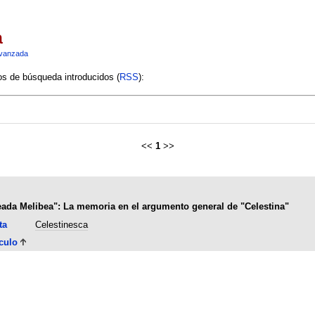
a
vanzada
ios de búsqueda introducidos (
RSS
):
<<
1
>>
seada Melibea": La memoria en el argumento general de "Celestina"
ta
Celestinesca
culo