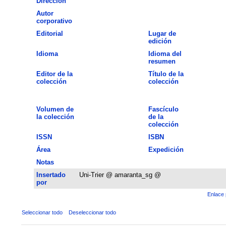
Dirección
Autor
corporativo
Editorial
Lugar de
edición
Idioma
Idioma del
resumen
Editor de la
Título de la
colección
colección
Volumen de
Fascículo
la colección
de la
colección
ISSN
ISBN
Área
Expedición
Notas
Insertado
Uni-Trier @ amaranta_sg @
por
Enlace 
Seleccionar todo
Deseleccionar todo