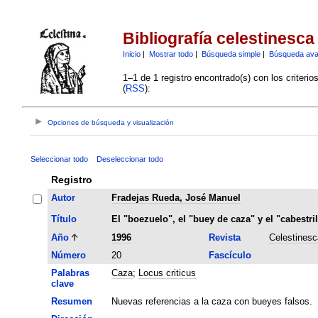
Bibliografía celestinesca
Inicio
|
Mostrar todo
|
Búsqueda simple
|
Búsqueda av
1–1 de 1 registro encontrado(s) con los criteri
(
RSS
):
Opciones de búsqueda y visualización
Seleccionar todo
Deseleccionar todo
Registro
Autor
Fradejas Rueda, José Manuel
Título
El "boezuelo", el "buey de caza" y el "cabestri
Año
1996
Revista
Celestinesc
Número
20
Fascículo
Palabras
Caza
;
Locus criticus
clave
Resumen
Nuevas referencias a la caza con bueyes falsos.