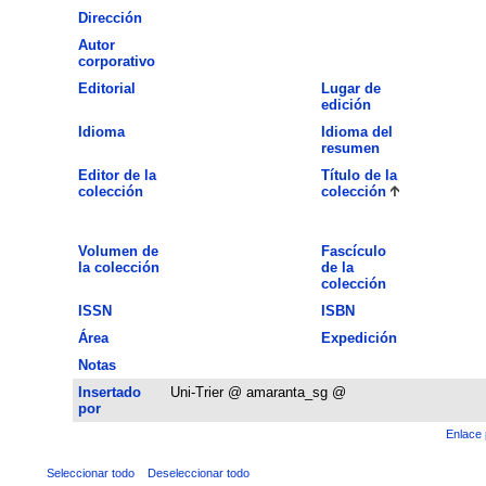
Dirección
Autor
corporativo
Editorial
Lugar de
edición
Idioma
Idioma del
resumen
Editor de la
Título de la
colección
colección
Volumen de
Fascículo
la colección
de la
colección
ISSN
ISBN
Área
Expedición
Notas
Insertado
Uni-Trier @ amaranta_sg @
por
Enlace 
Seleccionar todo
Deseleccionar todo