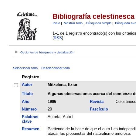
Bibliografía celestinesca
Inicio
|
Mostrar todo
|
Búsqueda simple
|
Búsqueda av
1–1 de 1 registro encontrado(s) con los criteri
(
RSS
):
Opciones de búsqueda y visualización
Seleccionar todo
Deseleccionar todo
Registro
Autor
Mitxelena, Itziar
Título
Algunas observaciones acerca del comienzo de
Año
1996
Revista
Celestines
Número
20
Fascículo
Palabras
Autoría
;
Auto I
clave
Resumen
Partiendo de la base de que el auto I es independie
atacar las propuestas del naturalismo amoroso.