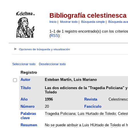
Bibliografía celestinesca
Inicio
|
Mostrar todo
|
Búsqueda simple
|
Búsqueda av
1–1 de 1 registro encontrado(s) con los criteri
(
RSS
):
Opciones de búsqueda y visualización
Seleccionar todo
Deseleccionar todo
Registro
Autor
Esteban Martín, Luis Mariano
Título
Las dos ediciones de la "Tragedia Policiana" y
Toledo
Año
1996
Revista
Celestines
Número
20
Fascículo
Palabras
Tragedia Policiana
;
Luis Hurtado de Toledo
;
Celes
clave
Resumen
No se puede atribuir a Luis HUrtado de Toledo el ha