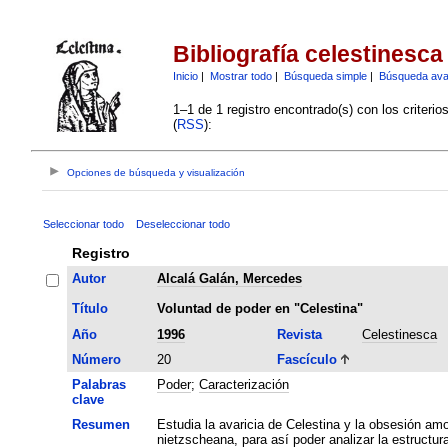
Bibliografía celestinesca
Inicio
|
Mostrar todo
|
Búsqueda simple
|
Búsqueda av
1–1 de 1 registro encontrado(s) con los criteri
(
RSS
):
Opciones de búsqueda y visualización
Seleccionar todo
Deseleccionar todo
Registro
Autor
Alcalá Galán, Mercedes
Título
Voluntad de poder en "Celestina"
Año
1996
Revista
Celestinesca
Número
20
Fascículo
Palabras
Poder
;
Caracterización
clave
Resumen
Estudia la avaricia de Celestina y la obsesión am
nietzscheana, para así poder analizar la estructur