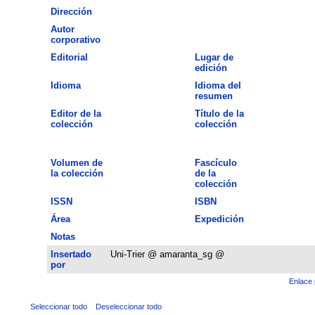
Dirección
Autor
corporativo
Editorial
Lugar de
edición
Idioma
Idioma del
resumen
Editor de la
Título de la
colección
colección
Volumen de
Fascículo
la colección
de la
colección
ISSN
ISBN
Área
Expedición
Notas
Insertado
Uni-Trier @ amaranta_sg @
por
Enlace 
Seleccionar todo
Deseleccionar todo