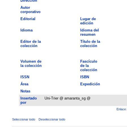
Dirección
Autor
corporativo
Editorial
Lugar de
edición
Idioma
Idioma del
resumen
Editor de la
Título de la
colección
colección
Volumen de
Fascículo
la colección
de la
colección
ISSN
ISBN
Área
Expedición
Notas
Insertado
Uni-Trier @ amaranta_sg @
por
Enlace 
Seleccionar todo
Deseleccionar todo