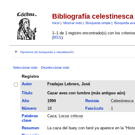
Bibliografía celestinesca
Inicio
|
Mostrar todo
|
Búsqueda simple
|
Búsqueda av
1–1 de 1 registro encontrado(s) con los criteri
(
RSS
):
Opciones de búsqueda y visualización
Seleccionar todo
Deseleccionar todo
Registro
Autor
Fradejas Lebrero, José
Título
Cazar aves con lumbre (más antiguo aún)
Año
1994
Revista
Celestinesca
Número
18
Fascículo
1
Palabras
Caza
;
Locus criticus
clave
Resumen
La caza del buey con farol ya aparece en la “Histor