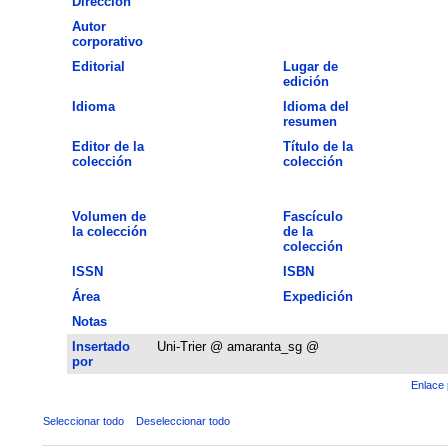
Dirección
Autor
corporativo
Editorial
Lugar de
edición
Idioma
Idioma del
resumen
Editor de la
Título de la
colección
colección
Volumen de
Fascículo
la colección
de la
colección
ISSN
ISBN
Área
Expedición
Notas
Insertado
Uni-Trier @ amaranta_sg @
por
Enlace 
Seleccionar todo
Deseleccionar todo