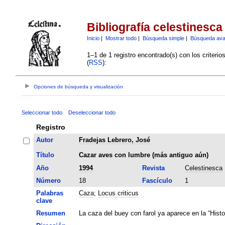
Bibliografía celestinesca
Inicio
|
Mostrar todo
|
Búsqueda simple
|
Búsqueda av
1–1 de 1 registro encontrado(s) con los criteri
(
RSS
):
Opciones de búsqueda y visualización
Seleccionar todo
Deseleccionar todo
Registro
Autor
Fradejas Lebrero, José
Título
Cazar aves con lumbre (más antiguo aún)
Año
1994
Revista
Celestinesca
Número
18
Fascículo
1
Palabras
Caza
;
Locus criticus
clave
Resumen
La caza del buey con farol ya aparece en la “Histor