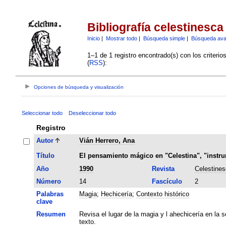
Bibliografía celestinesca
Inicio
|
Mostrar todo
|
Búsqueda simple
|
Búsqueda av
1–1 de 1 registro encontrado(s) con los criteri
(
RSS
):
Opciones de búsqueda y visualización
Seleccionar todo
Deseleccionar todo
Registro
Autor
Vián Herrero, Ana
Título
El pensamiento mágico en "Celestina", "instru
Año
1990
Revista
Celestines
Número
14
Fascículo
2
Palabras
Magia
;
Hechicería
;
Contexto histórico
clave
Resumen
Revisa el lugar de la magia y l ahechicería en la
texto.