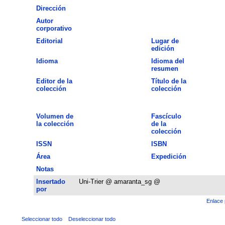
Dirección
Autor
corporativo
Editorial
Lugar de
edición
Idioma
Idioma del
resumen
Editor de la
Título de la
colección
colección
Volumen de
Fascículo
la colección
de la
colección
ISSN
ISBN
Área
Expedición
Notas
Insertado
Uni-Trier @ amaranta_sg @
por
Enlace 
Seleccionar todo
Deseleccionar todo