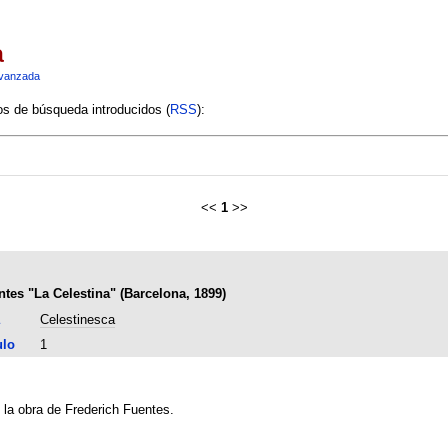
a
vanzada
ios de búsqueda introducidos (
RSS
):
<<
1
>>
ntes "La Celestina" (Barcelona, 1899)
Celestinesca
ulo
1
e la obra de Frederich Fuentes.