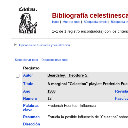
Bibliografía celestinesc
Inicio
|
Mostrar todo
|
Búsqueda simple
|
Búsqueda a
1–1 de 1 registro encontrado(s) con los criter
Opciones de búsqueda y visualización
Seleccionar todo
Deseleccionar todo
Registro
Autor
Beardsley, Theodore S.
Título
A marginal "Celestina" playlet: Frederich Fue
Año
1988
Revista
Número
12
Fascíc
Palabras
Frederich Fuentes
;
Influencia
clave
Resumen
Estudia la posible influencia de “Celestina” sobr
Dirección