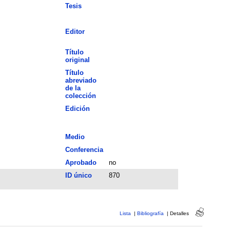
Tesis
Editor
Título
original
Título
abreviado
de la
colección
Edición
Medio
Conferencia
Aprobado
no
ID único
870
Lista
|
Bibliografía
|
Detalles