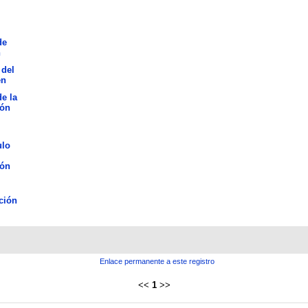
de
n
 del
en
de la
ión
ulo
ión
ción
Enlace permanente a este registro
<<
1
>>