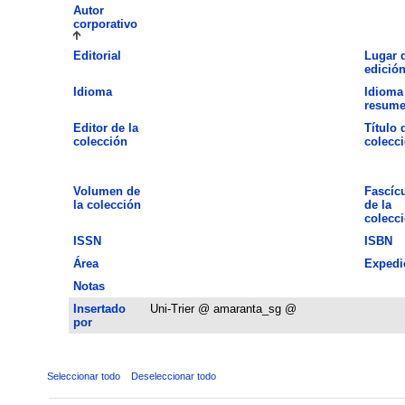
Autor
corporativo
Editorial
Lugar 
edició
Idioma
Idioma
resum
Editor de la
Título 
colección
colecc
Volumen de
Fascíc
la colección
de la
colecc
ISSN
ISBN
Área
Expedi
Notas
Insertado
Uni-Trier @ amaranta_sg @
por
Seleccionar todo
Deseleccionar todo