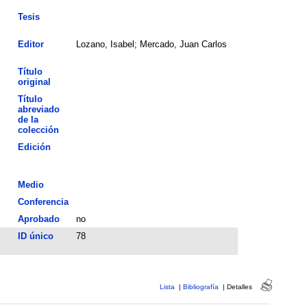
Tesis
Editor
Lozano, Isabel; Mercado, Juan Carlos
Título
original
Título
abreviado
de la
colección
Edición
Medio
Conferencia
Aprobado
no
ID único
78
Lista
|
Bibliografía
|
Detalles