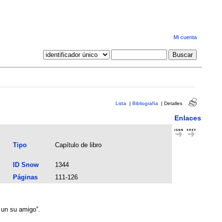
Mi cuenta
Lista
|
Bibliografía
|
Detalles
Enlaces
Tipo
Capítulo de libro
ID Snow
1344
Páginas
111-126
 un su amigo”.