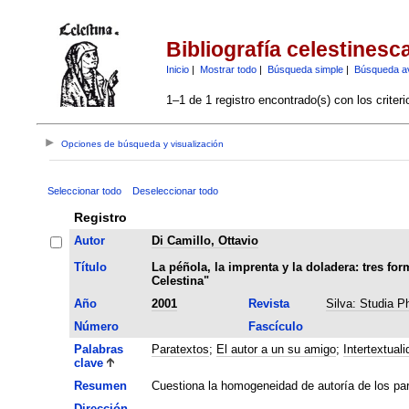
Bibliografía celestinesc
Inicio
|
Mostrar todo
|
Búsqueda simple
|
Búsqueda a
1–1 de 1 registro encontrado(s) con los criter
Opciones de búsqueda y visualización
Seleccionar todo
Deseleccionar todo
Registro
Autor
Di Camillo, Ottavio
Título
La péñola, la imprenta y la doladera: tres fo
Celestina"
Año
2001
Revista
Silva: Studia P
Número
Fascículo
Palabras
Paratextos
;
El autor a un su amigo
;
Intertextuali
clave
Resumen
Cuestiona la homogeneidad de autoría de los para
Dirección