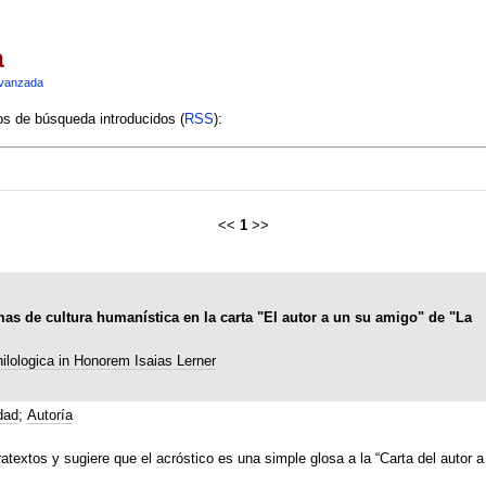
a
vanzada
ios de búsqueda introducidos (
RSS
):
<<
1
>>
rmas de cultura humanística en la carta "El autor a un su amigo" de "La
hilologica in Honorem Isaias Lerner
dad
;
Autoría
textos y sugiere que el acróstico es una simple glosa a la “Carta del autor a