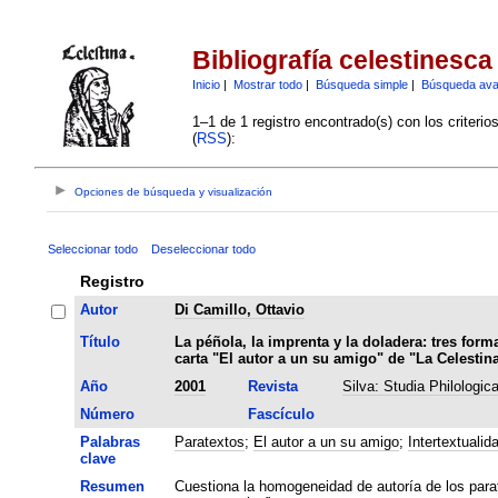
Bibliografía celestinesca
Inicio
|
Mostrar todo
|
Búsqueda simple
|
Búsqueda av
1–1 de 1 registro encontrado(s) con los criteri
(
RSS
):
Opciones de búsqueda y visualización
Seleccionar todo
Deseleccionar todo
Registro
Autor
Di Camillo, Ottavio
Título
La péñola, la imprenta y la doladera: tres form
carta "El autor a un su amigo" de "La Celestin
Año
2001
Revista
Silva: Studia Philologic
Número
Fascículo
Palabras
Paratextos
;
El autor a un su amigo
;
Intertextualid
clave
Resumen
Cuestiona la homogeneidad de autoría de los parate