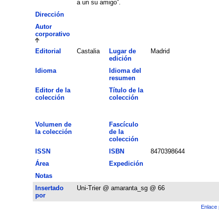
a un su amigo”.
Dirección
Autor
corporativo
Editorial
Castalia
Lugar de
Madrid
edición
Idioma
Idioma del
resumen
Editor de la
Título de la
colección
colección
Volumen de
Fascículo
la colección
de la
colección
ISSN
ISBN
8470398644
Área
Expedición
Notas
Insertado
Uni-Trier @ amaranta_sg @ 66
por
Enlace 