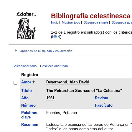
Bibliografía celestinesca
Inicio
|
Mostrar todo
|
Búsqueda simple
|
Búsqueda av
1–1 de 1 registro encontrado(s) con los criteri
(
RSS
):
Opciones de búsqueda y visualización
Seleccionar todo
Deseleccionar todo
Registro
Autor
Deyermond, Alan David
Título
The Petrarchan Sources of "La Celestina"
Año
1961
Revista
Número
Fascículo
Palabras
Fuentes
;
Petrarca
clave
Resumen
Estudia la presencia de las obras de Petrarca en “
“Index” a las obras completas del autor.