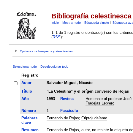
Bibliografía celestinesca
Inicio
|
Mostrar todo
|
Búsqueda simple
|
Búsqueda av
1–1 de 1 registro encontrado(s) con los criteri
(
RSS
):
Opciones de búsqueda y visualización
Seleccionar todo
Deseleccionar todo
Registro
Autor
Salvador Miguel, Nicasio
Título
"La Celestina" y el orígen converso de Rojas
Año
1993
Revista
Homenaje al profesor José
Fradejas Lebrero
Número
1
Fascículo
Palabras
Fernando de Rojas
;
Criptojudaísmo
clave
Resumen
Fernando de Rojas, autor, no resiste la etiqueta d