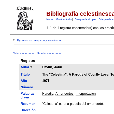
Bibliografía celestinesc
Inicio
|
Mostrar todo
|
Búsqueda simple
|
Búsqueda a
1–1 de 1 registro encontrado(s) con los criter
Opciones de búsqueda y visualización
Seleccionar todo
Deseleccionar todo
Registro
Autor
Devlin, John
Título
The "Celestina": A Parody of Courtly Love. To
Año
1971
Número
Palabras
Parodia
;
Amor cortés
;
Interpretación
clave
Resumen
“Celestina” es una parodia del amor cortés.
Dirección