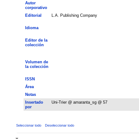
Autor
corporativo
Editorial
L.A. Publishing Company
Idioma
Editor de la
colección
Volumen de
la colección
ISSN
Área
Notas
Insertado
Uni-Trier @ amaranta_sg @ 57
por
Seleccionar todo
Deseleccionar todo