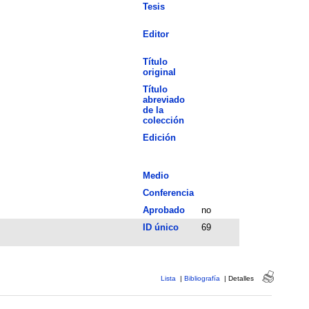
Tesis
Editor
Título
original
Título
abreviado
de la
colección
Edición
Medio
Conferencia
Aprobado
no
ID único
69
Lista
|
Bibliografía
|
Detalles