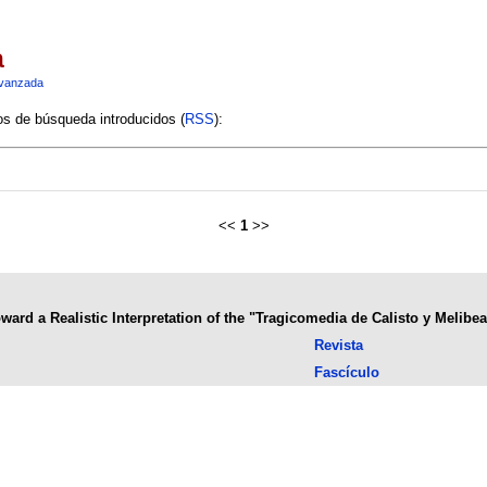
a
vanzada
ios de búsqueda introducidos (
RSS
):
<<
1
>>
ward a Realistic Interpretation of the "Tragicomedia de Calisto y Melibea
Revista
Fascículo