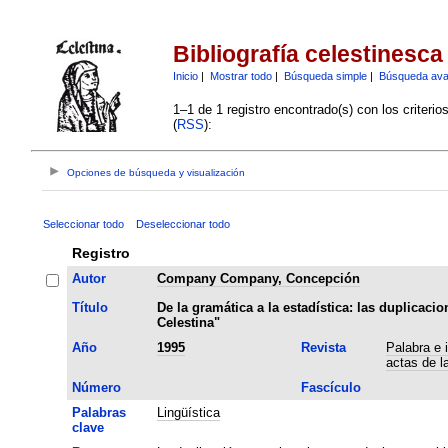
Bibliografía celestinesca
Inicio
|
Mostrar todo
|
Búsqueda simple
|
Búsqueda av
1–1 de 1 registro encontrado(s) con los criteri
(
RSS
):
Opciones de búsqueda y visualización
Seleccionar todo
Deseleccionar todo
Registro
Autor
Company Company, Concepción
Título
De la gramática a la estadística: las duplicaci
Celestina"
Año
1995
Revista
Palabra e 
actas de l
Número
Fascículo
Palabras
Lingüística
clave