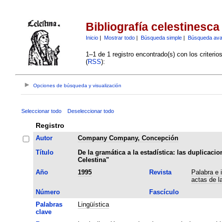
Bibliografía celestinesca
Inicio
|
Mostrar todo
|
Búsqueda simple
|
Búsqueda av
1–1 de 1 registro encontrado(s) con los criteri
(
RSS
):
Opciones de búsqueda y visualización
Seleccionar todo
Deseleccionar todo
Registro
Autor
Company Company, Concepción
Título
De la gramática a la estadística: las duplicaci
Celestina"
Año
1995
Revista
Palabra e 
actas de l
Número
Fascículo
Palabras
Lingüística
clave