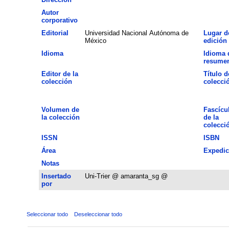
Autor
corporativo
Editorial
Universidad Nacional Autónoma de
Lugar d
México
edición
Idioma
Idioma 
resume
Editor de la
Título d
colección
colecci
Volumen de
Fascícu
la colección
de la
colecci
ISSN
ISBN
Área
Expedic
Notas
Insertado
Uni-Trier @ amaranta_sg @
por
Seleccionar todo
Deseleccionar todo