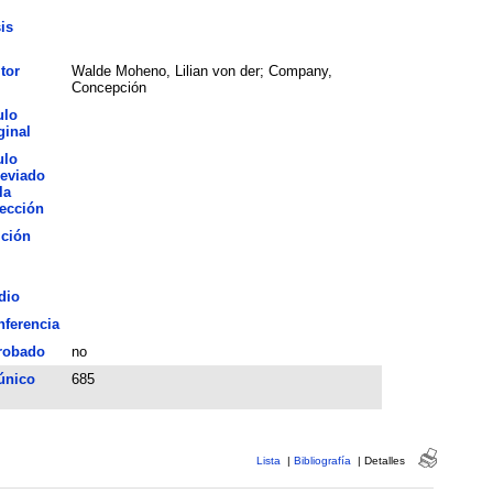
is
tor
Walde Moheno, Lilian von der; Company,
Concepción
ulo
ginal
ulo
eviado
la
ección
ición
dio
ferencia
robado
no
único
685
Lista
|
Bibliografía
|
Detalles