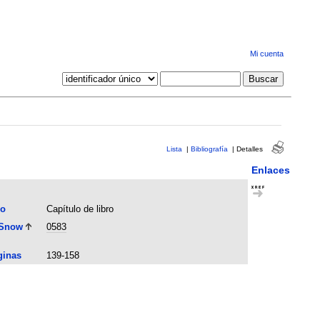
Mi cuenta
Lista
|
Bibliografía
|
Detalles
Enlaces
po
Capítulo de libro
 Snow
0583
ginas
139-158