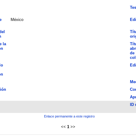
Tes
e
México
Edi
del
Tít
n
ori
e la
Tít
ón
abr
de 
col
lo
Ed
ón
Me
ión
Con
Ap
ID 
Enlace permanente a este registro
<<
1
>>