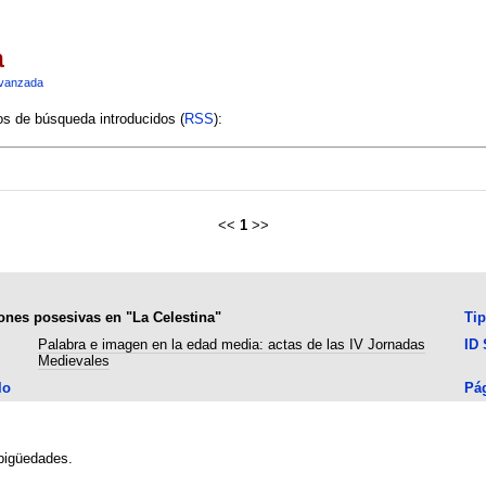
a
vanzada
ios de búsqueda introducidos (
RSS
):
<<
1
>>
ciones posesivas en "La Celestina"
Ti
Palabra e imagen en la edad media: actas de las IV Jornadas
ID
Medievales
lo
Pá
bigüedades.