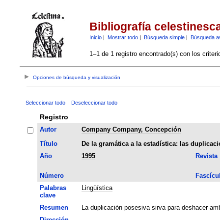
Bibliografía celestinesc
Inicio
|
Mostrar todo
|
Búsqueda simple
|
Búsqueda a
1–1 de 1 registro encontrado(s) con los criter
Opciones de búsqueda y visualización
Seleccionar todo
Deseleccionar todo
Registro
Autor
Company Company, Concepción
Título
De la gramática a la estadística: las duplica
Año
1995
Revista
Número
Fascícu
Palabras
Lingüística
clave
Resumen
La duplicación posesiva sirva para deshacer am
Dirección