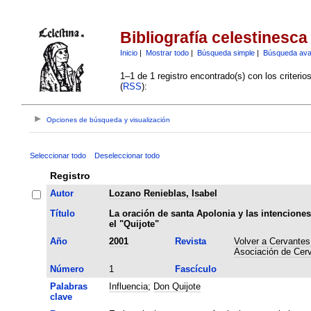
Bibliografía celestinesca
Inicio
|
Mostrar todo
|
Búsqueda simple
|
Búsqueda av
1–1 de 1 registro encontrado(s) con los criteri
(
RSS
):
Opciones de búsqueda y visualización
Seleccionar todo
Deseleccionar todo
Registro
Autor
Lozano Renieblas, Isabel
Título
La oración de santa Apolonia y las intencione
el "Quijote"
Año
2001
Revista
Volver a Cervantes 
Asociación de Cerv
Número
1
Fascículo
Palabras
Influencia
;
Don Quijote
clave