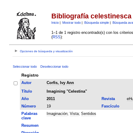
Bibliografía celestinesca
Inicio
|
Mostrar todo
|
Búsqueda simple
|
Búsqueda av
1–1 de 1 registro encontrado(s) con los criteri
(
RSS
):
Opciones de búsqueda y visualización
Seleccionar todo
Deseleccionar todo
Registro
Autor
Corfis, Ivy Ann
Título
Imagining "Celestina"
Año
2011
Revista
eHu
Número
19
Fascículo
Palabras
Imaginación
;
Vista
;
Sentidos
clave
Resumen
Dirección