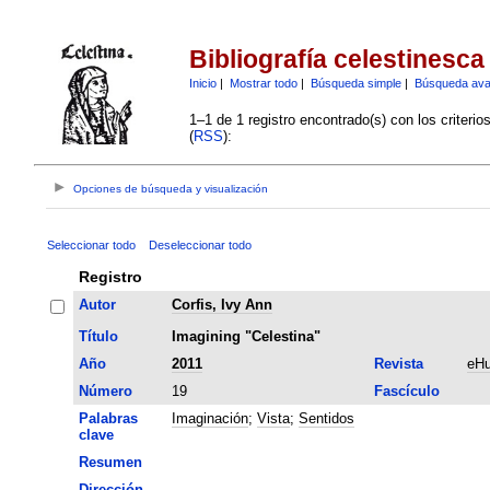
Bibliografía celestinesca
Inicio
|
Mostrar todo
|
Búsqueda simple
|
Búsqueda av
1–1 de 1 registro encontrado(s) con los criteri
(
RSS
):
Opciones de búsqueda y visualización
Seleccionar todo
Deseleccionar todo
Registro
Autor
Corfis, Ivy Ann
Título
Imagining "Celestina"
Año
2011
Revista
eHu
Número
19
Fascículo
Palabras
Imaginación
;
Vista
;
Sentidos
clave
Resumen
Dirección