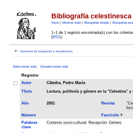
Bibliografía celestinesca
Inicio
|
Mostrar todo
|
Búsqueda simple
|
Búsqueda av
1–1 de 1 registro encontrado(s) con los criteri
(
RSS
):
Opciones de búsqueda y visualización
Seleccionar todo
Deseleccionar todo
Registro
Autor
Cátedra, Pedro María
Título
Lectura, polifonía y género en la "Celestina" y
Año
2001
Revista
"Ce
loc
Número
Fascículo
Palabras
Contexto socio-cultural
;
Recepción
;
Género
clave