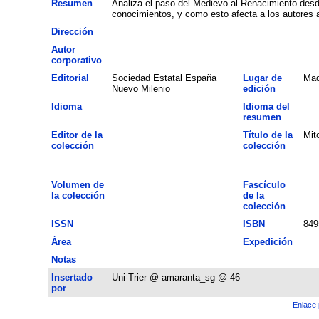
Resumen
Analiza el paso del Medievo al Renacimiento desde
conocimientos, y como esto afecta a los autores a
Dirección
Autor
corporativo
Editorial
Sociedad Estatal España
Lugar de
Mad
Nuevo Milenio
edición
Idioma
Idioma del
resumen
Editor de la
Título de la
Mit
colección
colección
Volumen de
Fascículo
la colección
de la
colección
ISSN
ISBN
849
Área
Expedición
Notas
Insertado
Uni-Trier @ amaranta_sg @ 46
por
Enlace 