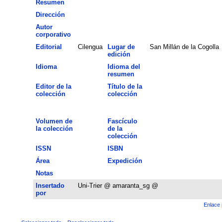
Resumen
Dirección
Autor
corporativo
Editorial
Cilengua
Lugar de
San Millán de la Cogolla
edición
Idioma
Idioma del
resumen
Editor de la
Título de la
colección
colección
Volumen de
Fascículo
la colección
de la
colección
ISSN
ISBN
Área
Expedición
Notas
Insertado
Uni-Trier @ amaranta_sg @
por
Enlace 