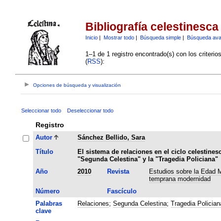
Bibliografía celestinesca
Inicio
|
Mostrar todo
|
Búsqueda simple
|
Búsqueda av
1–1 de 1 registro encontrado(s) con los criteri
(
RSS
):
Opciones de búsqueda y visualización
Seleccionar todo
Deseleccionar todo
Registro
Autor
Sánchez Bellido, Sara
Título
El sistema de relaciones en el ciclo celestines
"Segunda Celestina" y la "Tragedia Policiana"
Año
2010
Revista
Estudios sobre la Edad M
temprana modernidad
Número
Fascículo
Palabras
Relaciones
;
Segunda Celestina
;
Tragedia Polician
clave