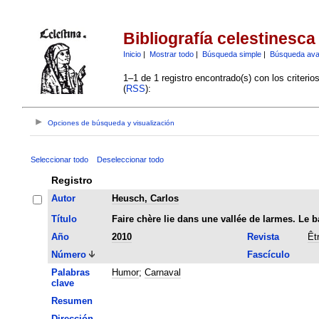
Bibliografía celestinesca
Inicio
|
Mostrar todo
|
Búsqueda simple
|
Búsqueda av
1–1 de 1 registro encontrado(s) con los criteri
(
RSS
):
Opciones de búsqueda y visualización
Seleccionar todo
Deseleccionar todo
Registro
Autor
Heusch, Carlos
Título
Faire chère lie dans une vallée de larmes. Le 
Año
2010
Revista
Êt
Número
Fascículo
Palabras
Humor
;
Carnaval
clave
Resumen
Dirección