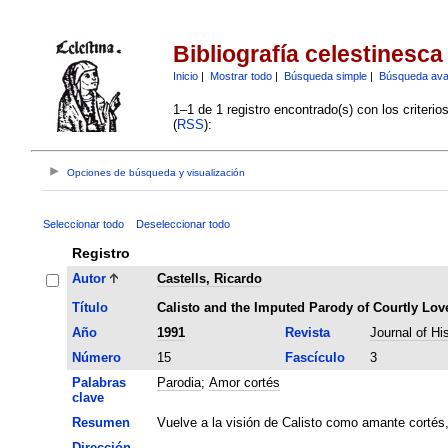
Bibliografía celestinesca
Inicio
|
Mostrar todo
|
Búsqueda simple
|
Búsqueda av
1–1 de 1 registro encontrado(s) con los criteri
(
RSS
):
Opciones de búsqueda y visualización
Seleccionar todo
Deseleccionar todo
Registro
Autor
Castells, Ricardo
Título
Calisto and the Imputed Parody of Courtly Love
Año
1991
Revista
Journal of Hi
Número
15
Fascículo
3
Palabras
Parodia
;
Amor cortés
clave
Resumen
Vuelve a la visión de Calisto como amante cortés
Dirección