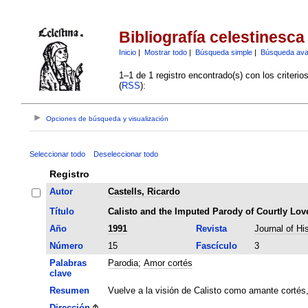
Bibliografía celestinesca
Inicio
|
Mostrar todo
|
Búsqueda simple
|
Búsqueda av
1–1 de 1 registro encontrado(s) con los criteri
(
RSS
):
Opciones de búsqueda y visualización
Seleccionar todo
Deseleccionar todo
Registro
Autor
Castells, Ricardo
Título
Calisto and the Imputed Parody of Courtly Love
Año
1991
Revista
Journal of Hi
Número
15
Fascículo
3
Palabras
Parodia
;
Amor cortés
clave
Resumen
Vuelve a la visión de Calisto como amante cortés
Dirección