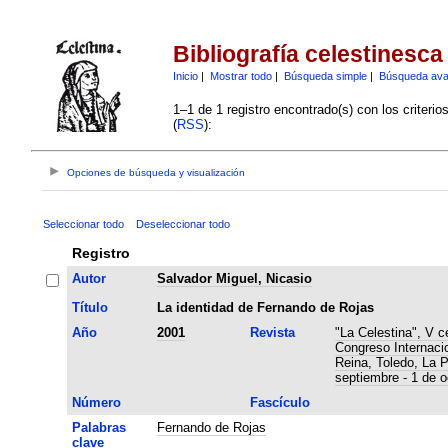
Bibliografía celestinesca
Inicio
|
Mostrar todo
|
Búsqueda simple
|
Búsqueda av
1–1 de 1 registro encontrado(s) con los criteri
(
RSS
):
Opciones de búsqueda y visualización
Seleccionar todo
Deseleccionar todo
Registro
Autor
Salvador Miguel, Nicasio
Título
La identidad de Fernando de Rojas
Año
2001
Revista
"La Celestina", V c
Congreso Internaci
Reina, Toledo, La 
septiembre - 1 de o
Número
Fascículo
Palabras
Fernando de Rojas
clave