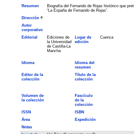
Resumen
Biografía del Fernando de Rojas histórico que pre
“La España de Fernando de Rojas”.
Dirección
Autor
corporativo
Editorial
Ediciones de
Lugar de
Cuenca
la Universidad
edición
de Castilla-La
Mancha
Idioma
Idioma del
resumen
Editor de la
Título de la
colección
colección
Volumen de
Fascículo
la colección
de la
colección
ISSN
ISBN
Área
Expedición
Notas