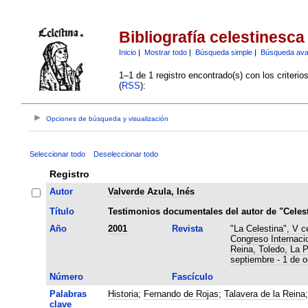
Bibliografía celestinesca
Inicio
|
Mostrar todo
|
Búsqueda simple
|
Búsqueda av
1–1 de 1 registro encontrado(s) con los criteri
(
RSS
):
Opciones de búsqueda y visualización
Seleccionar todo
Deseleccionar todo
Registro
Autor
Valverde Azula, Inés
Título
Testimonios documentales del autor de "Celest
Año
2001
Revista
"La Celestina", V c
Congreso Internaci
Reina, Toledo, La 
septiembre - 1 de o
Número
Fascículo
Palabras
Historia
;
Fernando de Rojas
;
Talavera de la Reina
clave