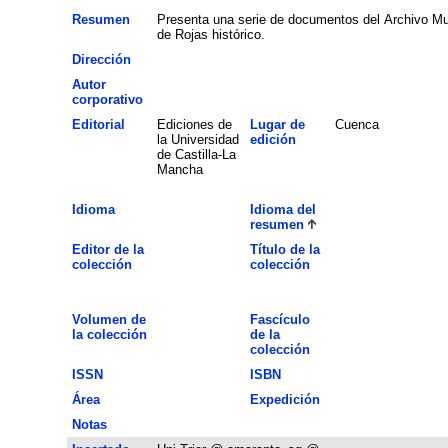
Resumen
Presenta una serie de documentos del Archivo Mun
de Rojas histórico.
Dirección
Autor
corporativo
Editorial
Ediciones de
Lugar de
Cuenca
la Universidad
edición
de Castilla-La
Mancha
Idioma
Idioma del
resumen
Editor de la
Título de la
colección
colección
Volumen de
Fascículo
la colección
de la
colección
ISSN
ISBN
Área
Expedición
Notas