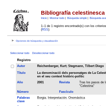
Bibliografía celestinesca
Inicio
|
Mostrar todo
|
Búsqueda simple
|
Búsqueda av
1–1 de 1 registro encontrado(s) con los criteri
(
RSS
):
Opciones de búsqueda y visualización
Seleccionar todo
Deseleccionar todo
Registro
Autor
Reichenberger, Kurt
;
Stegmann, Tilbert Diego
Título
La denominació dels personatges de La Celest
en el seu context històric-polític
Año
2001
Revista
Tras los pasos de l
"Celestina"
Número
Fascículo
Palabras
Borgia
;
Interpretación
;
Onomástica
clave