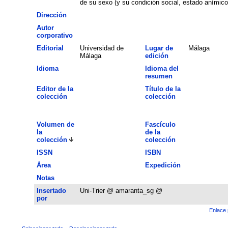
de su sexo (y su condición social, estado anímico, 
Dirección
Autor
corporativo
Editorial
Universidad de
Lugar de
Málaga
Málaga
edición
Idioma
Idioma del
resumen
Editor de la
Título de la
colección
colección
Volumen de
Fascículo
la
de la
colección
colección
ISSN
ISBN
Área
Expedición
Notas
Insertado
Uni-Trier @ amaranta_sg @
por
Enlace 