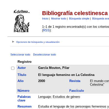
Bibliografía celestinesca
Inicio
|
Mostrar todo
|
Búsqueda simple
|
Búsqueda av
1–1 de 1 registro encontrado(s) con los criteri
(
RSS
):
Opciones de búsqueda y visualización
Seleccionar todo
Deseleccionar todo
Registro
Autor
García Mouton, Pilar
Título
El lenguaje femenino en La Celestina
Año
2000
Revista
El mundo com
Celestina"
Número
Fascículo
Palabras
Lenguaje
;
Estudios de género
clave
Resumen
Estudia el lenguaje de los personajes femeninos 