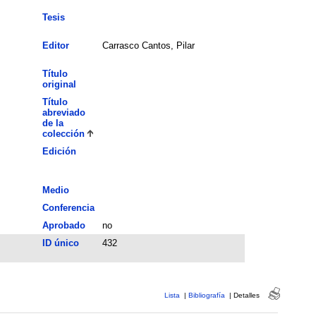
Tesis
Editor
Carrasco Cantos, Pilar
Título
original
Título
abreviado
de la
colección
Edición
Medio
Conferencia
Aprobado
no
ID único
432
Lista
|
Bibliografía
|
Detalles