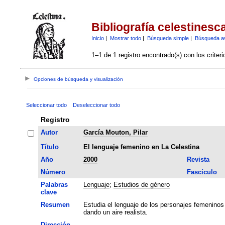
Bibliografía celestinesc
Inicio
|
Mostrar todo
|
Búsqueda simple
|
Búsqueda a
1–1 de 1 registro encontrado(s) con los criter
Opciones de búsqueda y visualización
Seleccionar todo
Deseleccionar todo
Registro
Autor
García Mouton, Pilar
Título
El lenguaje femenino en La Celestina
Año
2000
Revista
Número
Fascículo
Palabras
Lenguaje
;
Estudios de género
clave
Resumen
Estudia el lenguaje de los personajes femeninos
dando un aire realista.
Dirección